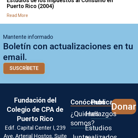
Estudios de los Impuestos al Consumo en
Puerto Rico (2004)
Read More
Mantente informado
Boletín con actualizaciones en tu
email.
SUSCRÍBETE
Fundación del
Conócenos
Publicaciones
Donar
Colegio de CPA de
¿Quiénes
Hallazgos
Puerto Rico
somos?
Estudios
Edif. Capital Center I, 239
Ave. Arterial Hostos,
Suite
Junta
realizados