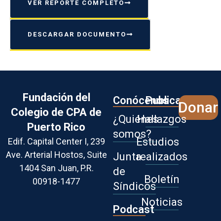
VER REPORTE COMPLETO
DESCARGAR DOCUMENTO
Fundación del
Conócenos
Publicaciones
Donar
Colegio de CPA de
¿Quiénes
Hallazgos
Puerto Rico
somos?
Estudios
Edif. Capital Center I, 239
Ave. Arterial Hostos,
Suite
Junta
realizados
1404 San Juan, P.R.
de
Boletín
00918-1477
Síndicos
Noticias
Podcast